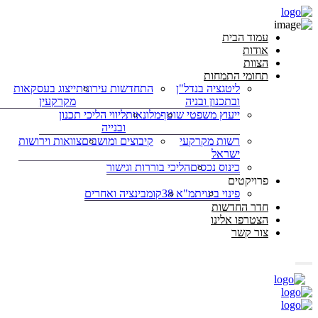
עמוד הבית
אודות
הצוות
תחומי התמחות
ליטגציה בנדל"ן
התחדשות עירונית
ייצוג בעסקאות
ובתכנון ובניה
מקרקעין
ייעוץ משפטי שוטף
מלונאות
ליווי הליכי תכנון
ובנייה
רשות מקרקעי
קיבוצים ומושבים
צוואות וירושות
ישראל
כינוס נכסים
הליכי בוררות וגישור
פרויקטים
פינוי בינוי
תמ"א 38
קומבינציה ואחרים
חדר החדשות
הצטרפו אלינו
צור קשר