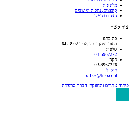
מלונאות
קיבוצים, נחלות ומושבים
הצהרת נגישות
 קשר
כתובתנו :
רחוב ויצמן 2 תל אביב 6423902
טלפון:
03-6967272
פקס:
03-6967276
דוא"ל:
office@hbb.co.il
ח אתרים ותחזוקה -חברת סרפודה