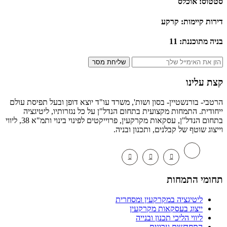
ס: אוכלס
ת קיימות: קרקע
מתוכננת: 11
שליחת מסר
 עלינו
י- בורנשטיין- בסון ושות', משרד עו"ד יוצא דופן ובעל תפיסת עולם
דית. התמחות מקצועית בתחום הנדל"ן על כל נגזרותיו, ליטיגציה
בתחום הנדל"ן, עסקאות מקרקעין, פרוייקטים לפינוי בינוי ותמ"א 38, ליווי
וג שוטף של קבלנים, ותכנון ובניה.
מי התמחות
ליטיגציה במקרקעין ומסחרית
ייצוג בעסקאות מקרקעין
ליווי הליכי תכנון ובנייה
התחדשות ערונית