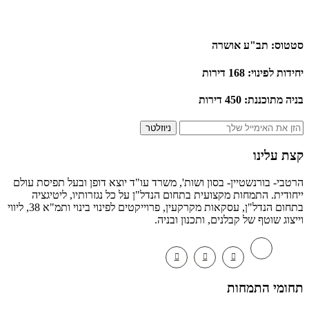
ס: תב"ע אושרה
לפינוי: 168 דירות
וכננת: 450 דירות
ניוזלטר
 עלינו
י- בורנשטיין- בסון ושות', משרד עו"ד יוצא דופן ובעל תפיסת עולם
דית. התמחות מקצועית בתחום הנדל"ן על כל נגזרותיו, ליטיגציה
בתחום הנדל"ן, עסקאות מקרקעין, פרוייקטים לפינוי בינוי ותמ"א 38, ליווי
וג שוטף של קבלנים, ותכנון ובניה.
מי התמחות