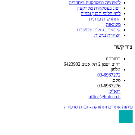
ליטיגציה במקרקעין ומסחרית
ייצוג בעסקאות מקרקעין
ליווי הליכי תכנון ובנייה
התחדשות ערונית
מלונאות
קיבוצים, נחלות ומושבים
הצהרת נגישות
 קשר
כתובתנו :
רחוב ויצמן 2 תל אביב 6423902
טלפון:
03-6967272
פקס:
03-6967276
דוא"ל:
office@hbb.co.il
ח אתרים ותחזוקה -חברת סרפודה