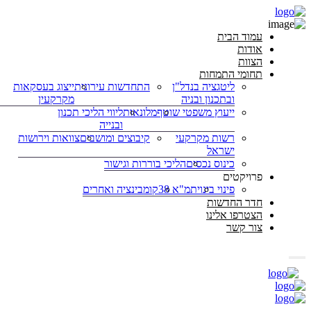
עמוד הבית
אודות
הצוות
תחומי התמחות
ליטגציה בנדל"ן
התחדשות עירונית
ייצוג בעסקאות
ובתכנון ובניה
מקרקעין
ייעוץ משפטי שוטף
מלונאות
ליווי הליכי תכנון
ובנייה
רשות מקרקעי
קיבוצים ומושבים
צוואות וירושות
ישראל
כינוס נכסים
הליכי בוררות וגישור
פרויקטים
פינוי בינוי
תמ"א 38
קומבינציה ואחרים
חדר החדשות
הצטרפו אלינו
צור קשר