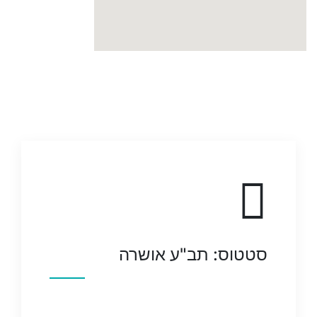
סטטוס: תב"ע אושרה