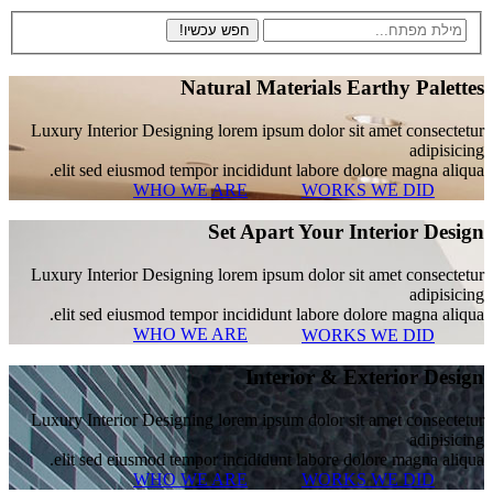
Natural Materials Earthy Palet
Luxury Interior Designing lorem ipsum dolor sit amet consect
adipisi
elit sed eiusmod tempor incididunt labore dolore magna ali
WHO WE ARE
WORKS WE DID
Set Apart Your Interior Des
Luxury Interior Designing lorem ipsum dolor sit amet consect
adipisi
elit sed eiusmod tempor incididunt labore dolore magna ali
WHO WE ARE
WORKS WE DID
Interior & Exterior Des
Luxury Interior Designing lorem ipsum dolor sit amet consect
adipisi
elit sed eiusmod tempor incididunt labore dolore magna ali
WHO WE ARE
WORKS WE DID