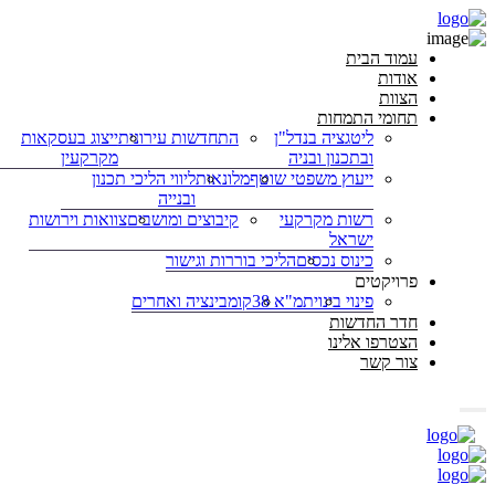
עמוד הבית
אודות
הצוות
תחומי התמחות
ליטגציה בנדל"ן
התחדשות עירונית
ייצוג בעסקאות
ובתכנון ובניה
מקרקעין
ייעוץ משפטי שוטף
מלונאות
ליווי הליכי תכנון
ובנייה
רשות מקרקעי
קיבוצים ומושבים
צוואות וירושות
ישראל
כינוס נכסים
הליכי בוררות וגישור
פרויקטים
פינוי בינוי
תמ"א 38
קומבינציה ואחרים
חדר החדשות
הצטרפו אלינו
צור קשר