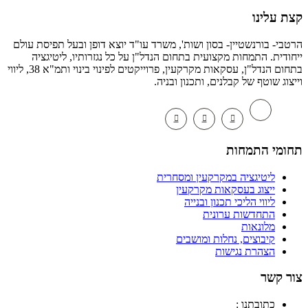
 עלינו
י- בורנשטיין- בסון ושות', משרד עו"ד יוצא דופן ובעל תפיסת עולם
דית. התמחות מקצועית בתחום הנדל"ן על כל נגזרותיו, ליטיגציה
בתחום הנדל"ן, עסקאות מקרקעין, פרוייקטים לפינוי בינוי ותמ"א 38, ליווי
וג שוטף של קבלנים, ותכנון ובניה.
מי התמחות
ליטיגציה במקרקעין ומסחרית
ייצוג בעסקאות מקרקעין
ליווי הליכי תכנון ובנייה
התחדשות ערונית
מלונאות
קיבוצים, נחלות ומושבים
הצהרת נגישות
 קשר
כתובתנו :