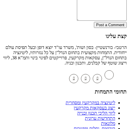
Post a Comm
 עלינו
י- בורנשטיין- בסון ושות', משרד עו"ד יוצא דופן ובעל תפיסת עולם
דית. התמחות מקצועית בתחום הנדל"ן על כל נגזרותיו, ליטיגציה
בתחום הנדל"ן, עסקאות מקרקעין, פרוייקטים לפינוי בינוי ותמ"א 38, ליווי
וג שוטף של קבלנים, ותכנון ובניה.
מי התמחות
ליטיגציה במקרקעין ומסחרית
ייצוג בעסקאות מקרקעין
ליווי הליכי תכנון ובנייה
התחדשות ערונית
מלונאות
קיבוצים, נחלות ומושבים