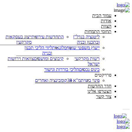
עמוד הבית
אודות
הצוות
תחומי התמחות
ליטגציה בנדל"ן
התחדשות עירונית
ייצוג בעסקאות
ובתכנון ובניה
מקרקעין
ייעוץ משפטי שוטף
מלונאות
ליווי הליכי תכנון
ובנייה
רשות מקרקעי
קיבוצים ומושבים
צוואות וירושות
ישראל
כינוס נכסים
הליכי בוררות וגישור
פרויקטים
פינוי בינוי
תמ"א 38
קומבינציה ואחרים
חדר החדשות
הצטרפו אלינו
צור קשר