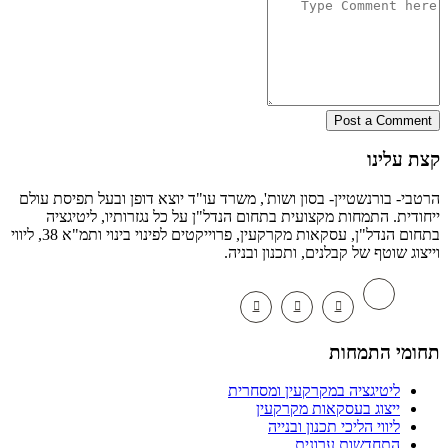
Post a Comm
 עלינו
י- בורנשטיין- בסון ושות', משרד עו"ד יוצא דופן ובעל תפיסת עולם
דית. התמחות מקצועית בתחום הנדל"ן על כל נגזרותיו, ליטיגציה
בתחום הנדל"ן, עסקאות מקרקעין, פרוייקטים לפינוי בינוי ותמ"א 38, ליווי
וג שוטף של קבלנים, ותכנון ובניה.
מי התמחות
ליטיגציה במקרקעין ומסחרית
ייצוג בעסקאות מקרקעין
ליווי הליכי תכנון ובנייה
התחדשות ערונית