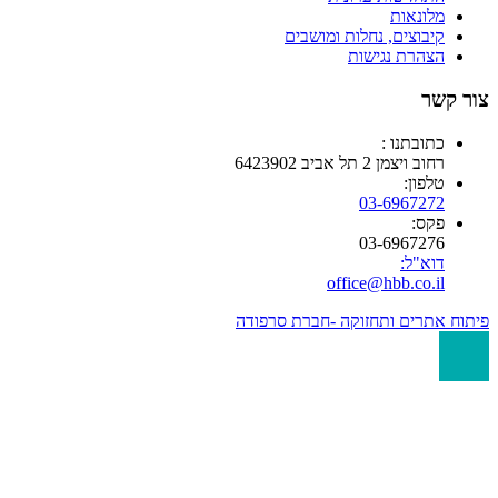
מלונאות
קיבוצים, נחלות ומושבים
הצהרת נגישות
 קשר
כתובתנו :
רחוב ויצמן 2 תל אביב 6423902
טלפון:
03-6967272
פקס:
03-6967276
דוא"ל:
office@hbb.co.il
ח אתרים ותחזוקה -חברת סרפודה