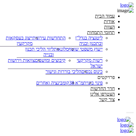
עמוד הבית
אודות
הצוות
תחומי התמחות
ליטגציה בנדל"ן
התחדשות עירונית
ייצוג בעסקאות
ובתכנון ובניה
מקרקעין
ייעוץ משפטי שוטף
מלונאות
ליווי הליכי תכנון
ובנייה
רשות מקרקעי
קיבוצים ומושבים
צוואות וירושות
ישראל
כינוס נכסים
הליכי בוררות וגישור
פרויקטים
פינוי בינוי
תמ"א 38
קומבינציה ואחרים
חדר החדשות
הצטרפו אלינו
צור קשר