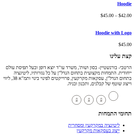
Hoo
$
45.00
–
$
4
Hoodie with 
$
4
 עלינו
י- בורנשטיין- בסון ושות', משרד עו"ד יוצא דופן ובעל תפיסת עולם
דית. התמחות מקצועית בתחום הנדל"ן על כל נגזרותיו, ליטיגציה
בתחום הנדל"ן, עסקאות מקרקעין, פרוייקטים לפינוי בינוי ותמ"א 38, ליווי
וג שוטף של קבלנים, ותכנון ובניה.
מי התמחות
ליטיגציה במקרקעין ומסחרית
ייצוג בעסקאות מקרקעין