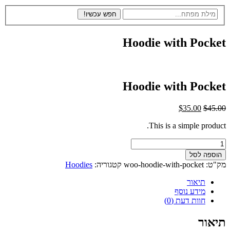
Hoodie with Poc
Hoodie with Poc
המחיר
המחיר
$
35.00
$
4
המקורי
הנוכחי
This is a simple prod
היה:
הוא:
$35.00.
$45.00.
פה לסל
Ho
ט:
woo-hoodie-with-pocket
קטגוריה:
Hoodies
Po
תיאור
מידע נוסף
חוות דעת (0)
ור