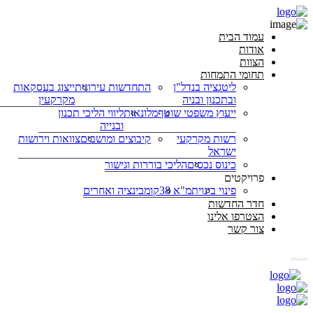
עמוד הבית
אודות
הצוות
תחומי התמחות
ליטגציה בנדל"ן
התחדשות עירונית
ייצוג בעסקאות
ובתכנון ובניה
מקרקעין
ייעוץ משפטי שוטף
מלונאות
ליווי הליכי תכנון
ובנייה
רשות מקרקעי
קיבוצים ומושבים
צוואות וירושות
ישראל
כינוס נכסים
הליכי בוררות וגישור
פרויקטים
פינוי בינוי
תמ"א 38
קומבינציה ואחרים
חדר החדשות
הצטרפו אלינו
צור קשר