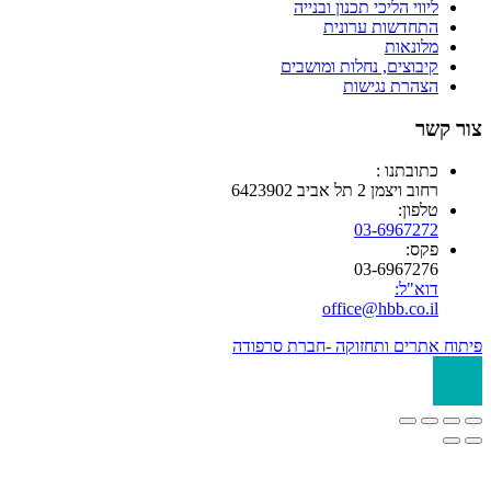
ליווי הליכי תכנון ובנייה
התחדשות ערונית
מלונאות
קיבוצים, נחלות ומושבים
הצהרת נגישות
 קשר
כתובתנו :
רחוב ויצמן 2 תל אביב 6423902
טלפון:
03-6967272
פקס:
03-6967276
דוא"ל:
office@hbb.co.il
ח אתרים ותחזוקה -חברת סרפודה